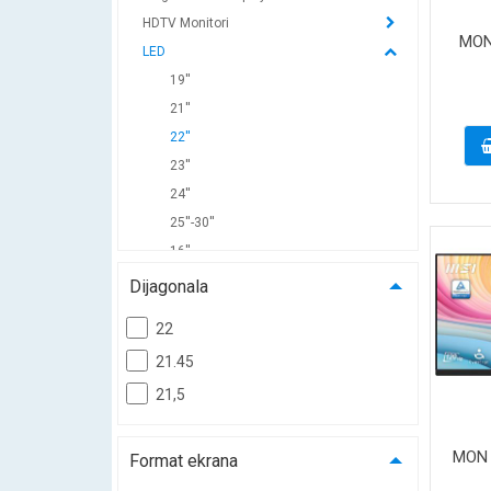
HDTV Monitori
MON
LED
19''
21''
22''
23''
24''
25''-30''
16''
27''
Dijagonala
28"
22
34"
21.45
32"
21,5
31"
35"
Touch Interactive
MON 
Format ekrana
Gaming monitori