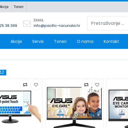
Akcije
Toneri
EMAIL
 25 38 399
info@pacific-racunala.hr
a
Akcije
Servis
Toneri
O nama
Kontakt
12