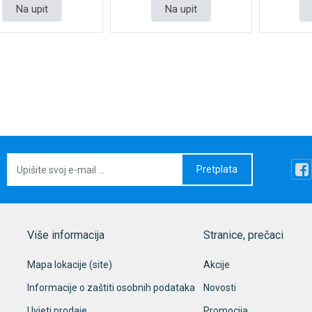
Na upit
Na upit
Pretplata
Više informacija
Stranice, prečaci
Mapa lokacije (site)
Akcije
Informacije o zaštiti osobnih podataka
Novosti
Uvjeti prodaje
Promocija