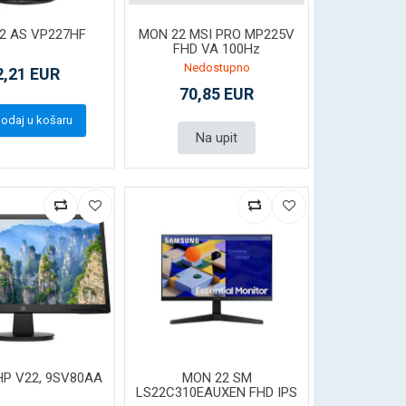
2 AS VP227HF
MON 22 MSI PRO MP225V
FHD VA 100Hz
Nedostupno
2,21 EUR
70,85 EUR
odaj u košaru
Na upit
HP V22, 9SV80AA
MON 22 SM
LS22C310EAUXEN FHD IPS