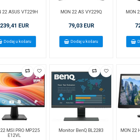
 22 ASUS VT229H
MON 22 AS VY229Q
MON 2
239,41 EUR
79,03 EUR
7
Dodaj u košaru
Dodaj u košaru
D
22 MSI PRO MP225
Monitor BenQ BL2283
MON 22 
E12VL