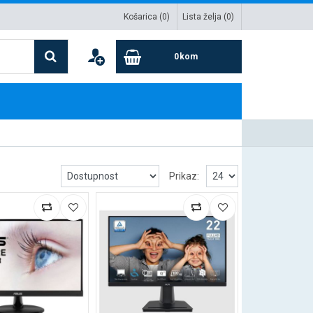
Košarica (
0
)
Lista želja (
0
)
0
kom
Prikaz: