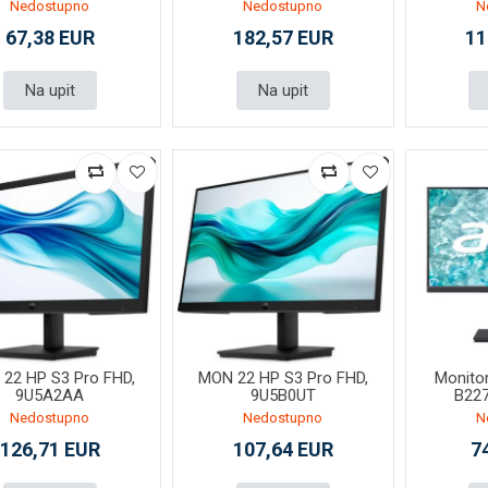
Nedostupno
Nedostupno
N
67,38 EUR
182,57 EUR
11
Na upit
Na upit
22 HP S3 Pro FHD,
MON 22 HP S3 Pro FHD,
Monito
9U5A2AA
9U5B0UT
B22
Nedostupno
Nedostupno
N
126,71 EUR
107,64 EUR
7