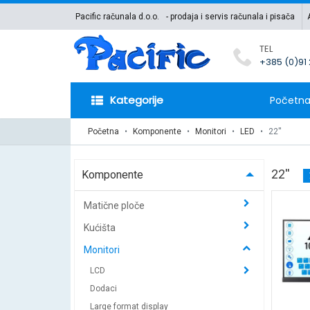
Pacific računala d.o.o.
- prodaja i servis računala i pisača
TEL
+385 (0)91
Kategorije
Početn
Početna
Komponente
Monitori
LED
22''
22''
Komponente
Matične ploče
Kućišta
Monitori
LCD
Dodaci
Large format display