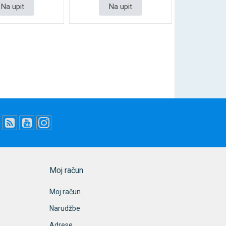
Na upit
Na upit
Moj račun
Moj račun
Narudžbe
Adrese