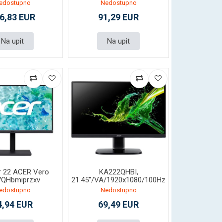
edostupno
Nedostupno
6,83 EUR
91,29 EUR
Na upit
Na upit
r 22 ACER Vero
KA222QHBI,
7QHbmiprzxv
21.45"/VA/1920x1080/100Hz
/HDMI/VGA/2Y
edostupno
Nedostupno
4,94 EUR
69,49 EUR