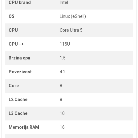
CPU brand
Intel
OS
Linux (eShell)
CPU
Core Ultra 5
CPU ++
115U
Brzina cpu
1.5
Povezivost
4.2
Core
8
L2 Cache
8
L3 Cache
10
Memorija RAM
16