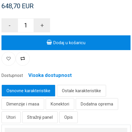
648,70 EUR
-
+
Dodaj u košaricu
Visoka dostupnost
Dostupnost
Osnovne karakteristike
Ostale karakteristike
Dimenzije i masa
Konektori
Dodatna oprema
Utori
Stražnji panel
Opis