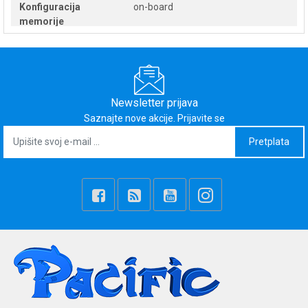
Konfiguracija
on-board
memorije
Memorijski utor
LPDDR5
Max. količina
16
memorije [GB]
Newsletter prijava
Saznajte nove akcije. Prijavite se
Broj memorijskih
0
Pretplata
utora
Zaslon
15,6"
Vrsta zaslona
Antiglare, IPS, Acer ComfyView
Omjer
16:9
Tip slušalica
1920x1080
Naziv rezolucije
FHD