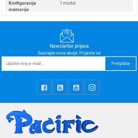
Konfiguracija
1 modul
memorije
Memorijski utor
SO-DIMM DDR5
Max. količina
32
memorije [GB]
Newsletter prijava
Saznajte nove akcije. Prijavite se
Broj memorijskih
2
Pretplata
utora
Zaslon
16"
Vrsta zaslona
IPS, Acer ComfyView
Omjer
16:10
Tip slušalica
1920x1200
Naziv rezolucije
WUXGA