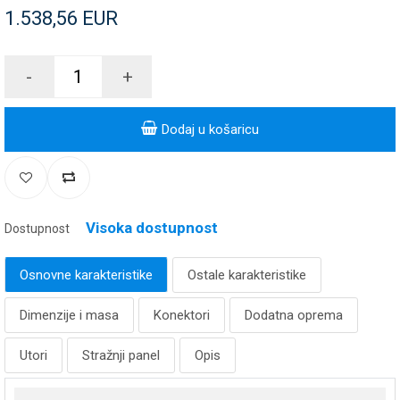
1.538,56 EUR
-
+
Dodaj u košaricu
Visoka dostupnost
Dostupnost
Osnovne karakteristike
Ostale karakteristike
Dimenzije i masa
Konektori
Dodatna oprema
Utori
Stražnji panel
Opis