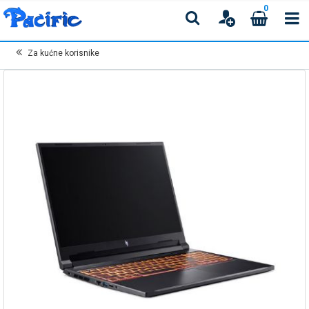
0
Za kućne korisnike