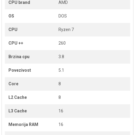
CPU brand
AMD
OS
DOS
CPU
Ryzen 7
CPU ++
260
Brzina cpu
3.8
Povezivost
5.1
Core
8
L2 Cache
8
L3 Cache
16
Memorija RAM
16