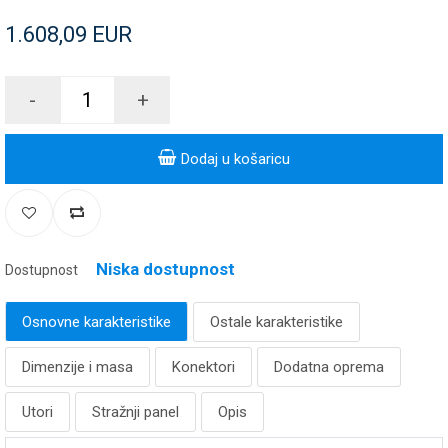
1.608,09 EUR
-
+
Dodaj u košaricu
Niska dostupnost
Dostupnost
Osnovne karakteristike
Ostale karakteristike
Dimenzije i masa
Konektori
Dodatna oprema
Utori
Stražnji panel
Opis