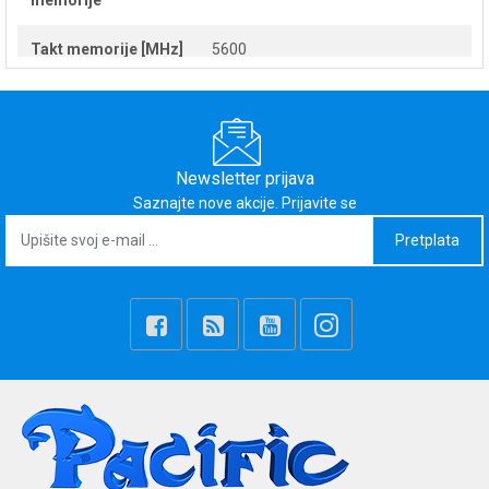
memorije
Takt memorije [MHz]
5600
Memorijski utor
SO-DIMM DDR5
Max. količina
64
memorije [GB]
Newsletter prijava
Saznajte nove akcije. Prijavite se
Broj memorijskih
2
Pretplata
utora
Zaslon
16"
Vrsta zaslona
Antiglare, 165Hz, G-SYNC
Omjer
16:10
Tip slušalica
2560x1600
Svjetlina
400