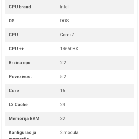
CPU brand
Intel
OS
DOS
CPU
Core i7
CPU ++
14650HX
Brzina cpu
2.2
Povezivost
5.2
Core
16
L3 Cache
24
Memorija RAM
32
Konfiguracija
2 modula