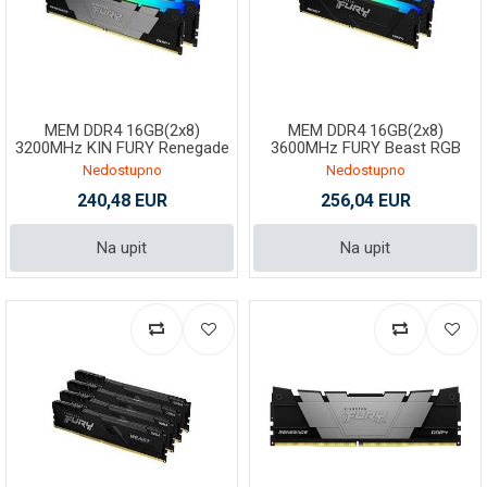
MEM DDR4 16GB(2x8)
MEM DDR4 16GB(2x8)
3200MHz KIN FURY Renegade
3600MHz FURY Beast RGB
RGB KF432C16RB2AK2/16
KF436C17BB2AK2/16
Nedostupno
Nedostupno
240,48 EUR
256,04 EUR
Na upit
Na upit