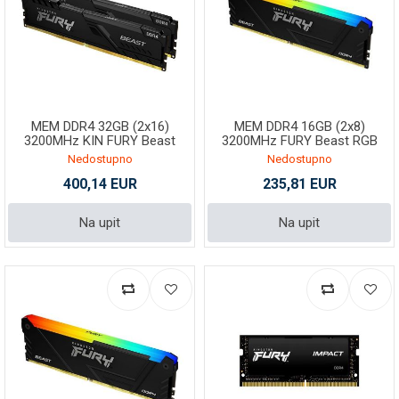
MEM DDR4 32GB (2x16)
MEM DDR4 16GB (2x8)
3200MHz KIN FURY Beast
3200MHz FURY Beast RGB
KF432C16BB2AK2/16
Nedostupno
Nedostupno
400,14 EUR
235,81 EUR
Na upit
Na upit