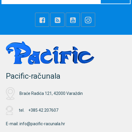
Pacific-računala
Braće Radića 121, 42000 Varaždin
tel.
+385 42 207607
E-mail:
info@pacific-racunala.hr