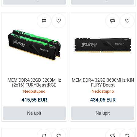
MEM DDR4.32GB 3200MHz
MEM DDR4 32GB 3600MHz KIN
(2x16) FURYBeastRGB
FURY Beast
KF432C16BB12AK2/32
Nedostupno
Nedostupno
415,55 EUR
434,06 EUR
Na upit
Na upit