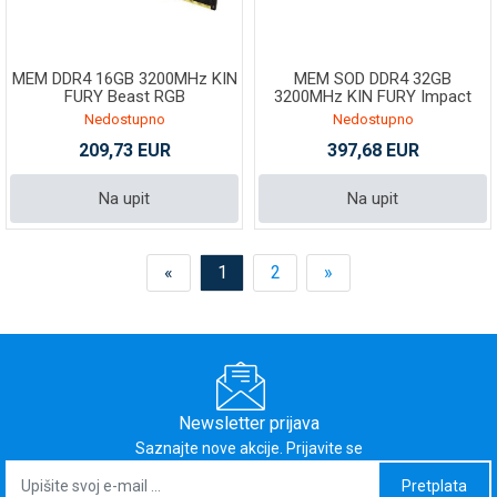
MEM DDR4 16GB 3200MHz KIN
MEM SOD DDR4 32GB
FURY Beast RGB
3200MHz KIN FURY Impact
KF432C16BB2A/16
Nedostupno
Nedostupno
209,73 EUR
397,68 EUR
Na upit
Na upit
«
1
2
»
Newsletter prijava
Saznajte nove akcije. Prijavite se
Pretplata