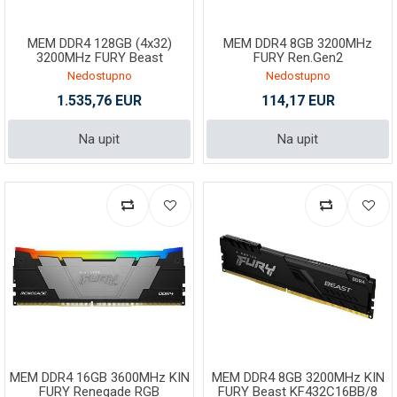
MEM DDR4 128GB (4x32)
MEM DDR4 8GB 3200MHz
3200MHz FURY Beast
FURY Ren.Gen2
KF432C16BBK4/128
Nedostupno
Nedostupno
1.535,76 EUR
114,17 EUR
Na upit
Na upit
MEM DDR4 16GB 3600MHz KIN
MEM DDR4 8GB 3200MHz KIN
FURY Renegade RGB
FURY Beast KF432C16BB/8