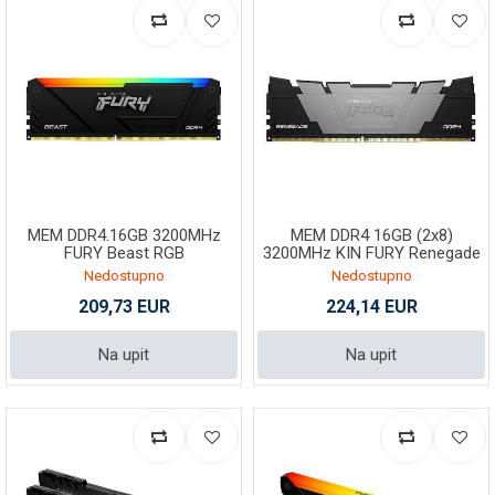
MEM DDR4.16GB 3200MHz
MEM DDR4 16GB (2x8)
FURY Beast RGB
3200MHz KIN FURY Renegade
KF432C16BB12A/16
Nedostupno
Nedostupno
209,73 EUR
224,14 EUR
Na upit
Na upit