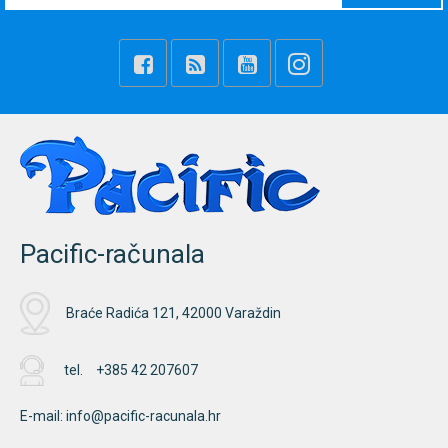
Pacific-računala
Braće Radića 121, 42000 Varaždin
tel.
+385 42 207607
E-mail:
info@pacific-racunala.hr