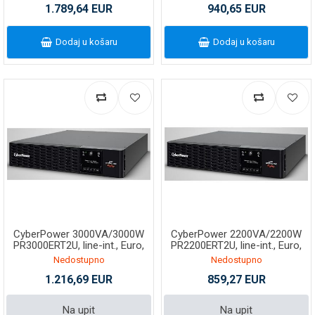
1.789,64 EUR
940,65 EUR
Dodaj u košaru
Dodaj u košaru
CyberPower 3000VA/3000W
CyberPower 2200VA/2200W
PR3000ERT2U, line-int., Euro,
PR2200ERT2U, line-int., Euro,
T/R
T/R
Nedostupno
Nedostupno
1.216,69 EUR
859,27 EUR
Na upit
Na upit