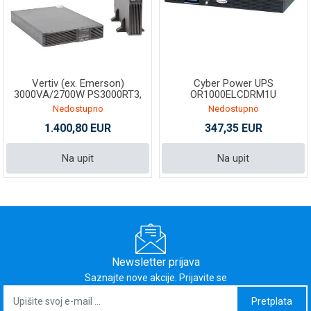
Vertiv (ex. Emerson)
Cyber Power UPS
3000VA/2700W PS3000RT3,
OR1000ELCDRM1U
line-int., euro, t
Nedostupno
Nedostupno
1.400,80 EUR
347,35 EUR
Na upit
Na upit
Newsletter prijava
Saznajte nove akcije. Prijavite se
Pretplata