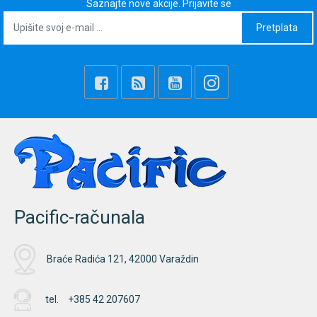
Saznajte nove akcije. Prijavite se
Pretplata
Pacific-računala
Braće Radića 121, 42000 Varaždin
tel.
+385 42 207607