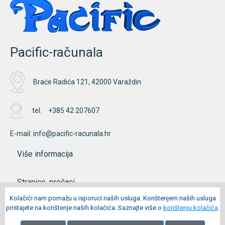
Pacific-računala
Braće Radića 121, 42000 Varaždin
tel.
+385 42 207607
E-mail:
info@pacific-racunala.hr
Više informacija
Stranice, prečaci
Kolačići nam pomažu u isporuci naših usluga. Korištenjem naših usluga
pristajete na korištenje naših kolačića. Saznajte više o
korištenju kolačića
.
Moj račun