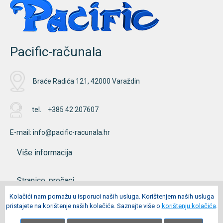
Pacific-računala
Braće Radića 121, 42000 Varaždin
tel.
+385 42 207607
E-mail:
info@pacific-racunala.hr
Više informacija
Stranice, prečaci
Kolačići nam pomažu u isporuci naših usluga. Korištenjem naših usluga
pristajete na korištenje naših kolačića. Saznajte više o
korištenju kolačića
.
Moj račun