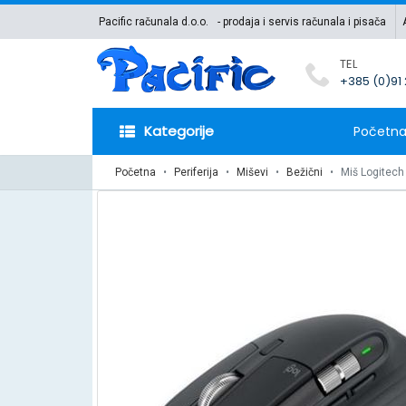
Pacific računala d.o.o.
- prodaja i servis računala i pisača
TEL
+385 (0)91
Kategorije
Početn
Početna
Periferija
Miševi
Bežični
Miš Logitech