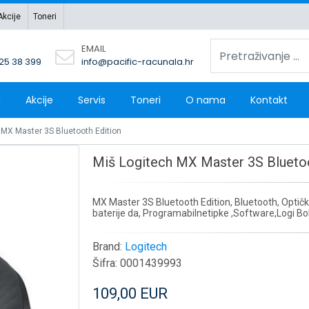
Akcije
Toneri
EMAIL
 25 38 399
info@pacific-racunala.hr
a
Akcije
Servis
Toneri
O nama
Kontakt
 MX Master 3S Bluetooth Edition
Miš Logitech MX Master 3S Bluetoo
MX Master 3S Bluetooth Edition, Bluetooth, Optički, 
baterije da, Programabilnetipke ,Software,Logi Bol
Brand:
Logitech
Šifra:
0001439993
109,00 EUR