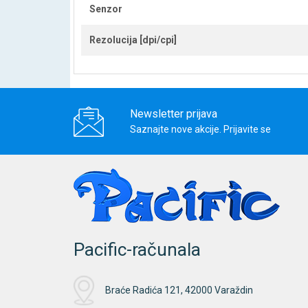
Senzor
Rezolucija [dpi/cpi]
Newsletter prijava
Saznajte nove akcije. Prijavite se
Pacific-računala
Braće Radića 121, 42000 Varaždin