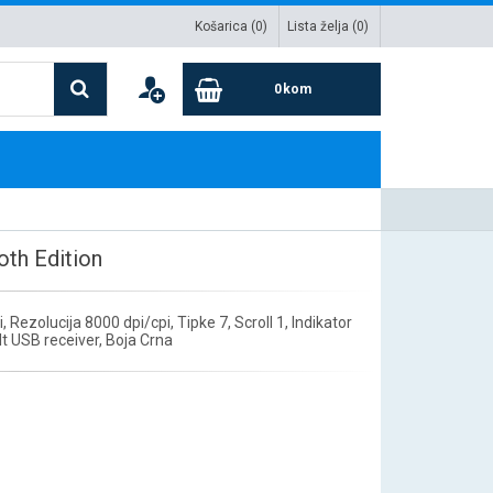
Košarica (
0
)
Lista želja (
0
)
0
kom
th Edition
Rezolucija 8000 dpi/cpi, Tipke 7, Scroll 1, Indikator
t USB receiver, Boja Crna