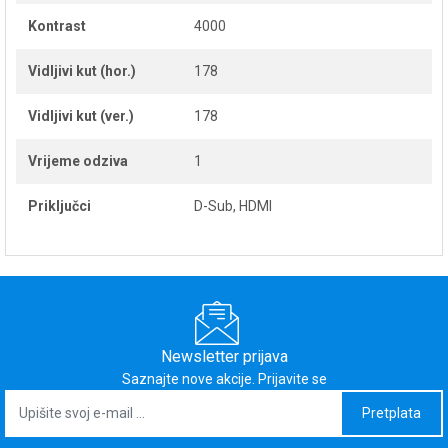
Kontrast
4000
Vidljivi kut (hor.)
178
Vidljivi kut (ver.)
178
Vrijeme odziva
1
Priključci
D-Sub, HDMI
Newsletter prijava
Saznajte nove akcije. Prijavite se
Pretplata