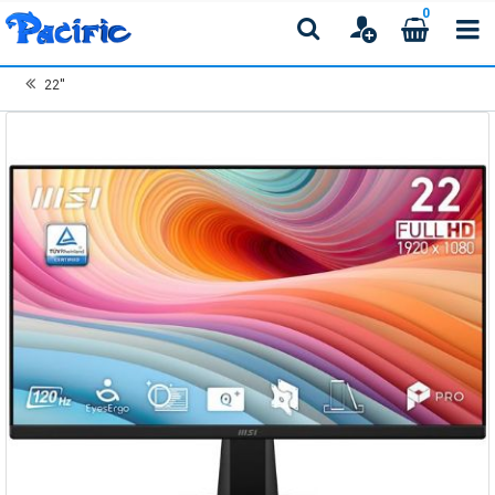
0
22''