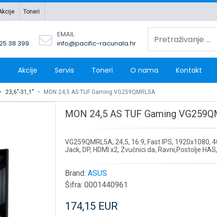
Akcije
Toneri
EMAIL
 25 38 399
info@pacific-racunala.hr
a
Akcije
Servis
Toneri
O nama
Kontakt
23,6"-31,1"
MON 24,5 AS TUF Gaming VG259QMRL5A
MON 24,5 AS TUF Gaming VG259
VG259QMRL5A, 24,5, 16:9, Fast IPS, 1920x1080, 40
Jack, DP, HDMI x2, Zvučnici da, Ravni,Postolje HAS,
Brand:
ASUS
Šifra:
0001440961
174,15 EUR