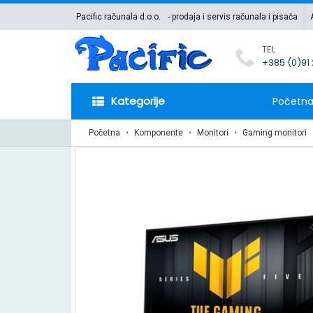
Pacific računala d.o.o.
- prodaja i servis računala i pisača
TEL
+385 (0)91
Kategorije
Početn
Početna
Komponente
Monitori
Gaming monitori