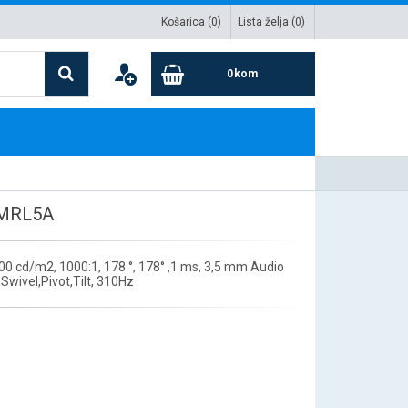
Košarica (
0
)
Lista želja (
0
)
0
kom
QMRL5A
0 cd/m2, 1000:1, 178 °, 178° ,1 ms, 3,5 mm Audio
Swivel,Pivot,Tilt, 310Hz