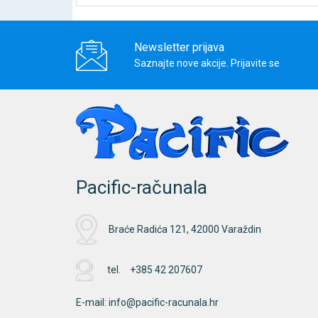
Newsletter prijava
Saznajte nove akcije. Prijavite se
Pacific-računala
Braće Radića 121, 42000 Varaždin
tel.
+385 42 207607
E-mail:
info@pacific-racunala.hr