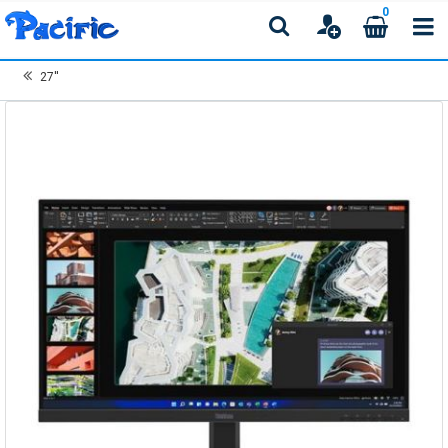
0
27''