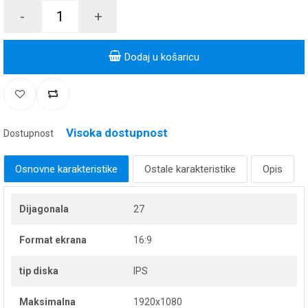
-
+
Dodaj u košaricu
Visoka dostupnost
Dostupnost
Osnovne karakteristike
Ostale karakteristike
Opis
Dijagonala
27
Format ekrana
16:9
tip diska
IPS
Maksimalna
1920x1080