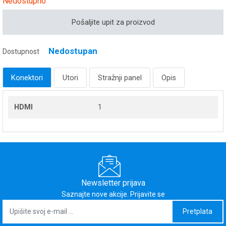
Nedostupno
Pošaljite upit za proizvod
Nedostupan
Dostupnost
Konektori
Utori
Stražnji panel
Opis
HDMI
1
Newsletter prijava
Saznajte nove akcije. Prijavite se
Pretplata