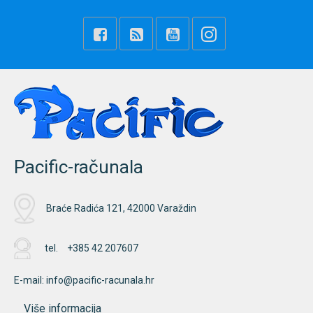
Pacific-računala
Braće Radića 121, 42000 Varaždin
tel.
+385 42 207607
E-mail:
info@pacific-racunala.hr
Više informacija