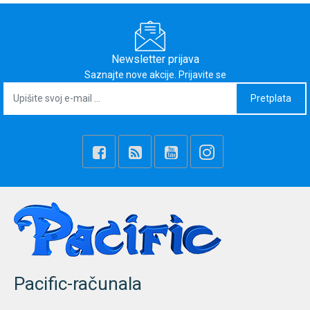
Newsletter prijava
Saznajte nove akcije. Prijavite se
Pretplata
Pacific-računala