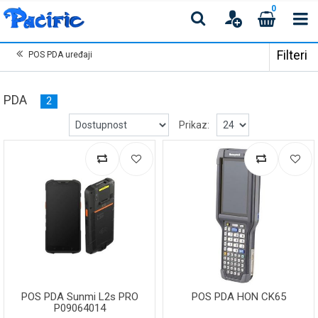
0
Filteri
POS PDA uređaji
PDA
2
Prikaz:
POS PDA Sunmi L2s PRO
POS PDA HON CK65
P09064014