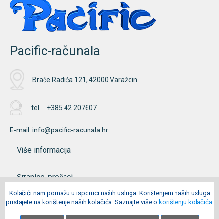
Pacific-računala
Braće Radića 121, 42000 Varaždin
tel.
+385 42 207607
E-mail:
info@pacific-racunala.hr
Više informacija
Stranice, prečaci
Kolačići nam pomažu u isporuci naših usluga. Korištenjem naših usluga
pristajete na korištenje naših kolačića. Saznajte više o
korištenju kolačića
.
Moj račun