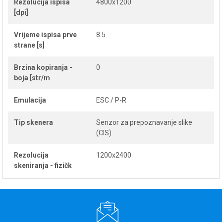
Rezolucija ispisa
4800x1200
[dpi]
Vrijeme ispisa prve
8.5
strane [s]
Brzina kopiranja -
0
boja [str/m
Emulacija
ESC / P-R
Tip skenera
Senzor za prepoznavanje slike
(CIS)
Rezolucija
1200x2400
skeniranja - fizičk
Težina papira
64 g/m2 - 300 g/m2