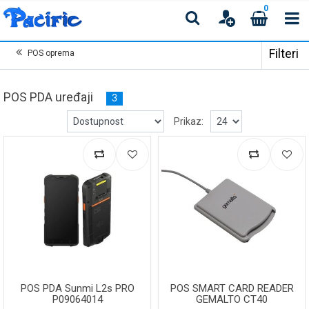
0
Filteri
POS oprema
POS PDA uređaji
3
Prikaz:
POS PDA Sunmi L2s PRO
POS SMART CARD READER
P09064014
GEMALTO CT40