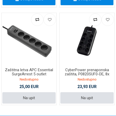
Zaštitna letva APC Essential
CyberPower prenaponska
SurgeArrest 5 outlet
zaštita, P0820SUF0-DE, 8x
šuko, 2x USB charger
Nedostupno
Nedostupno
25,00 EUR
23,93 EUR
Na upit
Na upit