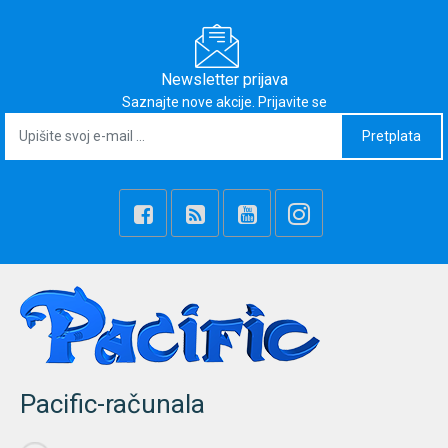
Newsletter prijava
Saznajte nove akcije. Prijavite se
Pretplata
Pacific-računala