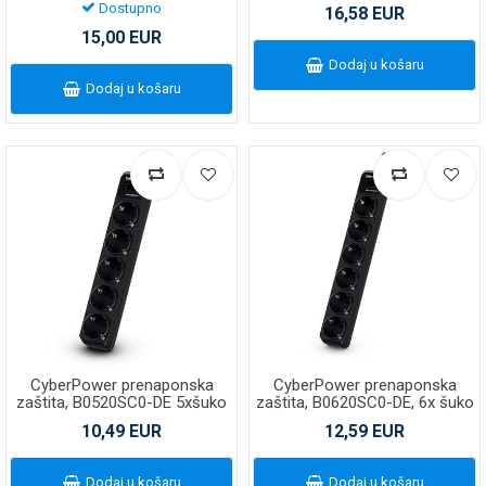
2xUSB-A port
Dostupno
16,58 EUR
15,00 EUR
Dodaj u košaru
Dodaj u košaru
CyberPower prenaponska
CyberPower prenaponska
zaštita, B0520SC0-DE 5xšuko
zaštita, B0620SC0-DE, 6x šuko
10,49 EUR
12,59 EUR
Dodaj u košaru
Dodaj u košaru