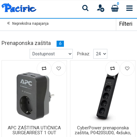
0
Filteri
Neprekidna napajanja
Prenaponska zaštita
6
Prikaz:
APC ZAŠTITNA UTIČNICA
CyberPower prenaponska
SURGEARREST 1 OUT
zaštita, P0420SUD0, 4xšuko,