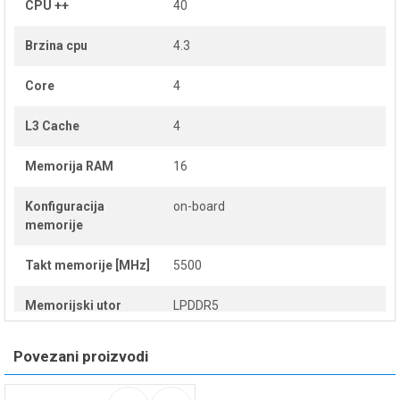
CPU ++
40
Brzina cpu
4.3
Core
4
L3 Cache
4
Memorija RAM
16
Konfiguracija
on-board
memorije
Takt memorije [MHz]
5500
Memorijski utor
LPDDR5
Broj memorijskih
0
Povezani proizvodi
utora