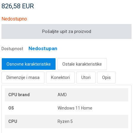
826,58 EUR
Nedostupno
Pošaljite upit za proizvod
Nedostupan
Dostupnost
Osnovne karakteristike
Ostale karakteristike
Dimenzije i masa
Konektori
Utori
Opis
CPU brand
AMD
OS
Windows 11 Home
CPU
Ryzen 5