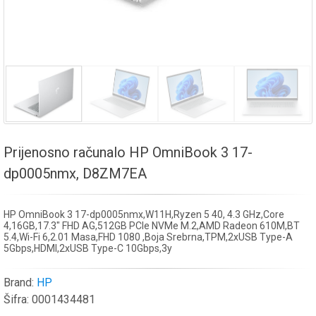
Prijenosno računalo HP OmniBook 3 17-
dp0005nmx, D8ZM7EA
HP OmniBook 3 17-dp0005nmx,W11H,Ryzen 5 40, 4.3 GHz,Core
4,16GB,17.3" FHD AG,512GB PCIe NVMe M.2,AMD Radeon 610M,BT
5.4,Wi-Fi 6,2.01 Masa,FHD 1080 ,Boja Srebrna,TPM,2xUSB Type-A
5Gbps,HDMI,2xUSB Type-C 10Gbps,3y
Brand:
HP
Šifra:
0001434481