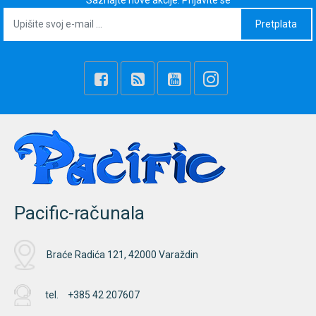
Saznajte nove akcije. Prijavite se
Povezivost
Wi-Fi 6, Bluetooth 5.4
Pretplata
Audio
Stereo Speakers
Dodaci
TPM
Pacific-računala
Braće Radića 121, 42000 Varaždin
tel.
+385 42 207607