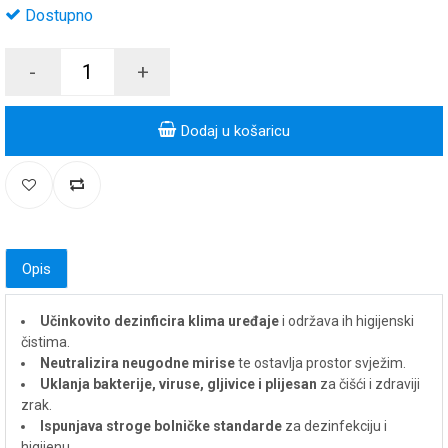
Dostupno
-
+
Dodaj u košaricu
Opis
Učinkovito dezinficira klima uređaje
i održava ih higijenski
čistima.
Neutralizira neugodne mirise
te ostavlja prostor svježim.
Uklanja bakterije, viruse, gljivice i plijesan
za čišći i zdraviji
zrak.
Ispunjava stroge bolničke standarde
za dezinfekciju i
higijenu.