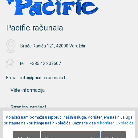
Pacific-računala
Braće Radića 121, 42000 Varaždin
tel.
+385 42 207607
E-mail:
info@pacific-racunala.hr
Više informacija
Stranice, prečaci
Kolačići nam pomažu u isporuci naših usluga. Korištenjem naših usluga
pristajete na korištenje naših kolačića. Saznajte više o
korištenju kolačića
.
Moj račun