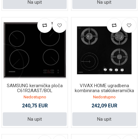
Na upit
Na upit
SAMSUNG keramička ploča
VIVAX HOME ugradbena
C61R2AAST/BOL
kombinirana staklokeramička
ploča BH-31T VCCI G
Nedostupno
Nedostupno
240,75 EUR
242,09 EUR
Na upit
Na upit