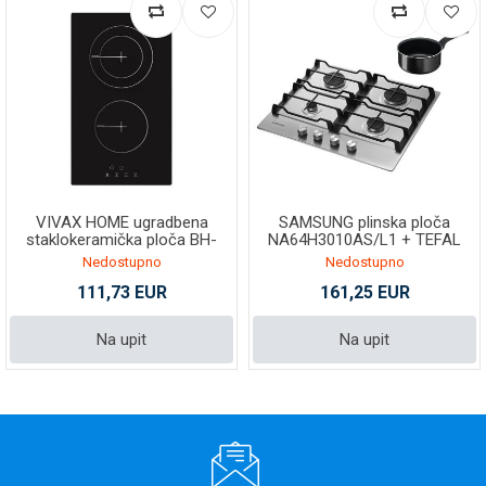
VIVAX HOME ugradbena
SAMSUNG plinska ploča
staklokeramička ploča BH-
NA64H3010AS/L1 + TEFAL
02TVC
lonac
Nedostupno
Nedostupno
111,73 EUR
161,25 EUR
Na upit
Na upit