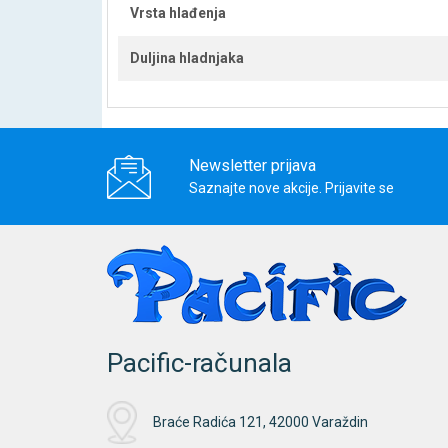
Vrsta hlađenja
Duljina hladnjaka
Newsletter prijava
Saznajte nove akcije. Prijavite se
Pacific-računala
Braće Radića 121, 42000 Varaždin