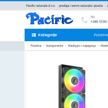
Pacific računala d.o.o.
- prodaja i servis računala i pisača
TEL
+385 (0)91
Kategorije
Početn
Početna
Komponente
Hladnjaci i napajanja
Hladn