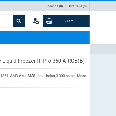
Košarica (
0
)
Lista želja (
0
)
0
kom
 Liquid Freezer III Pro 360 A-RGB(B)
700,1851, AMD AM4,AM5 , 4pin, bakar,3.000 o/min, Masa