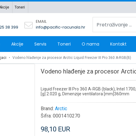
Akcije
Toneri
EMAIL
 25 38 399
info@pacific-racunala.hr
a
Akcije
Servis
Toneri
O nama
Kontakt
jaci
Vodeno hlađenje za procesor Arctic Liquid Freezer III Pro 360 A-RGB(B)
Vodeno hlađenje za procesor Arctic
Liquid Freezer III Pro 360 A-RGB (black), Intel 1
[g] 2.020 g, Dimenzije ventilatora [mm]360mm
Brand:
Arctic
Šifra:
0001410270
98,10 EUR